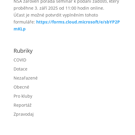
NSA zároveň pořádá seminář k podání žádosti, který
proběhne 3. září 2025 od 11:00 hodin online.
Účast je možné potvrdit vyplněním tohoto
formuláře:
https://forms.cloud.microsoft/e/sbYP2P
mKLp
Rubriky
COVID
Dotace
Nezařazené
Obecné
Pro kluby
Reportáž
Zpravodaj