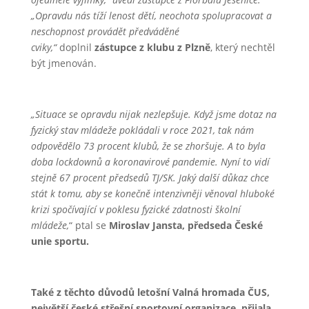
„Opravdu nás tíží lenost dětí, neochota spolupracovat a
neschopnost provádět předváděné
cviky,“
doplnil
zástupce z klubu z Plzně
, který nechtěl
být jmenován.
„Situace se opravdu nijak nezlepšuje. Když jsme dotaz na
fyzický stav mládeže pokládali v roce 2021, tak nám
odpovědělo 73 procent klubů, že se zhoršuje. A to byla
doba lockdownů a koronavirové pandemie. Nyní to vidí
stejně 67 procent předsedů TJ/SK. Jaký další důkaz chce
stát k tomu, aby se konečně intenzivněji věnoval hluboké
krizi spočívající v poklesu fyzické zdatnosti školní
mládeže,
“ ptal se
Miroslav Jansta, předseda České
unie sportu.
Také z těchto důvodů letošní Valná hromada ČUS,
největší české střešní sportovní organizace, přijala