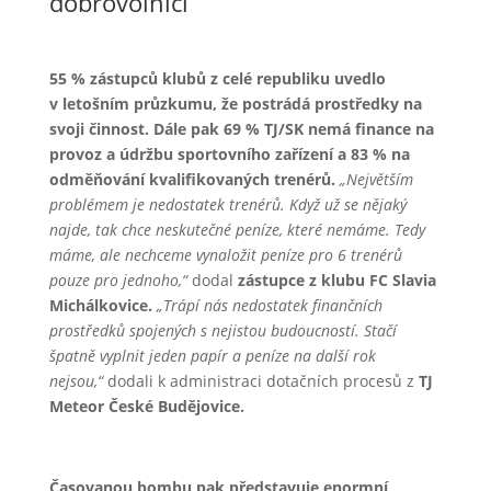
dobrovolníci
55 % zástupců klubů z celé republiku uvedlo
v letošním průzkumu, že postrádá prostředky na
svoji činnost. Dále pak 69 % TJ/SK nemá finance na
provoz a údržbu sportovního zařízení a 83 % na
odměňování kvalifikovaných trenérů.
„Největším
problémem je nedostatek trenérů. Když už se nějaký
najde, tak chce neskutečné peníze, které nemáme. Tedy
máme, ale nechceme vynaložit peníze pro 6 trenérů
pouze pro jednoho,“
dodal
zástupce z klubu FC Slavia
Michálkovice.
„Trápí nás nedostatek finančních
prostředků spojených s nejistou budoucností. Stačí
špatně vyplnit jeden papír a peníze na další rok
nejsou,“
dodali k administraci dotačních procesů z
TJ
Meteor České Budějovice.
Časovanou bombu pak představuje enormní