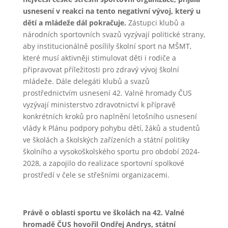
usnesení v reakci na tento negativní vývoj, který u
dětí a mládeže dál pokračuje.
Zástupci klubů a
národních sportovních svazů vyzývají politické strany,
aby institucionálně posílily školní sport na MŠMT,
které musí aktivněji stimulovat děti i rodiče a
připravovat příležitosti pro zdravý vývoj školní
mládeže. Dále delegáti klubů a svazů
prostřednictvím usnesení 42. Valné hromady ČUS
vyzývají ministerstvo zdravotnictví k přípravě
konkrétních kroků pro naplnění letošního usnesení
vlády k Plánu podpory pohybu dětí, žáků a studentů
ve školách a školských zařízeních a státní politiky
školního a vysokoškolského sportu pro období 2024-
2028, a zapojilo do realizace sportovní spolkové
prostředí v čele se střešními organizacemi.
Právě o oblasti sportu ve školách na 42. Valné
hromadě ČUS hovořil Ondřej Andrys, státní