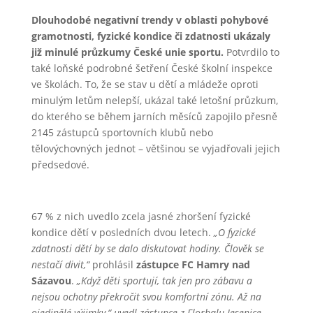
Dlouhodobé negativní trendy v oblasti pohybové
gramotnosti, fyzické kondice či zdatnosti ukázaly
již minulé průzkumy České unie sportu.
Potvrdilo to
také loňské podrobné šetření České školní inspekce
ve školách. To, že se stav u dětí a mládeže oproti
minulým letům nelepší, ukázal také letošní průzkum,
do kterého se během jarních měsíců zapojilo přesně
2145 zástupců sportovních klubů nebo
tělovýchovných jednot – většinou se vyjadřovali jejich
předsedové.
67 % z nich uvedlo zcela jasné zhoršení fyzické
kondice dětí v posledních dvou letech.
„O fyzické
zdatnosti dětí by se dalo diskutovat hodiny. Člověk se
nestačí divit,“
prohlásil
zástupce FC Hamry nad
Sázavou
.
„Když děti sportují, tak jen pro zábavu a
nejsou ochotny překročit svou komfortní zónu. Až na
ojedinělé výjimky,“ uvedl zástupce z Florbalu Jesenice.