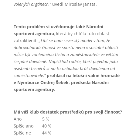
volených orgánech,“
uvedl Miroslav Jansta.
Tento problém si uvědomuje také Národní
sportovní agentura
, která by chtěla tuto oblast
zatraktivnit.
„Líbí se nám severský model v tom, že
dobrovolnická činnost ve sportu nebo v sociální oblasti
může být zohledněna třeba u zaměstnavatele ve větším
čerpání dovolené. Například rodiče, kteří pojedou jako
asistenti trenérů si na to nebudou brát dovolenou od
zaměstnavatele,“
prohlásil na letošní valné hromadě
v Nymburce Ondřej Šebek, předseda Národní
sportovní agentury.
Má váš klub dostatek prostředků pro svoji činnost?
Ano 5 %
Spíše ano 40 %
Spíše ne 44 %