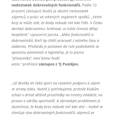
nedostatek dobrovolných funkcionářů.
Podle 72
procent zástupců klubů je akutní nedostatek
zájemců o práci ve volených orgánech spolků.
„Velmi
brzy se může stát, že kluby nebude mít kdo řídit. V Česku
dochází dobrovolníci, hrdinové, co tuhle činnost dělají
bezplatně,“
upozornil Jansta.
„Málo funkcionářů a
dobrovolníků, kteří by chtěli pracovat z volného času a
zadarmo. Předseda je postaven do role podnikatele se
spoustou povinností a legislativy. Je to pozice
“převozníka”, není komu hodit
veslo,“
prohlásil
zástupce z TJ Pustějov.
„Už desítky let čeká sport na razantní podporu a zájem
ze strany státu. Nutně ji potřebujeme, protože klubům
schází v drtivé většině prostředky na trenéry mládeže, na
provoz a údržbu sportovišť. A obrovským problémem je
skutečnost, že kluby brzo nebude mít kdo vést – hodně se
ztenčuje stav dobrovolných funkcionářů, zájemců ve