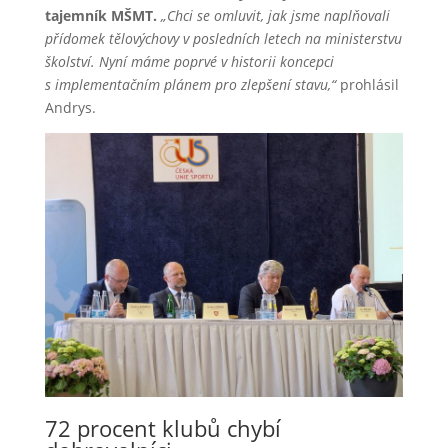
tajemník MŠMT.
„Chci se omluvit, jak jsme naplňovali
přídomek tělovýchovy v posledních letech na ministerstvu
školství. Nyní máme poprvé v historii koncepci
s implementačním plánem pro zlepšení stavu,“
prohlásil
Andrys.
72 procent klubů chybí