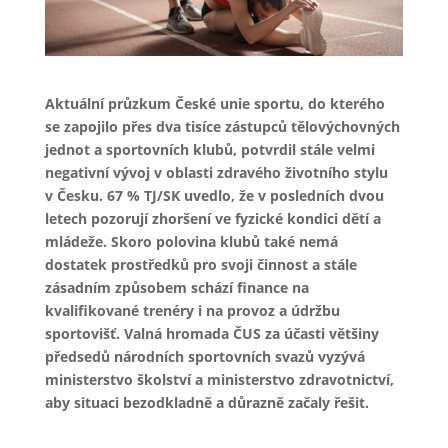
Aktuální průzkum České unie sportu, do kterého
se zapojilo přes dva tisíce zástupců tělovýchovných
jednot a sportovních klubů, potvrdil stále velmi
negativní vývoj v oblasti zdravého životního stylu
v Česku.
67 % TJ/SK uvedlo, že v posledních dvou
letech pozorují zhoršení ve fyzické kondici dětí a
mládeže. Skoro polovina klubů také nemá
dostatek prostředků pro svoji činnost a stále
zásadním způsobem schází finance na
kvalifikované trenéry i na provoz a údržbu
sportovišť. Valná hromada ČUS za účasti většiny
předsedů národních sportovních svazů vyzývá
ministerstvo školství a ministerstvo zdravotnictví,
aby situaci bezodkladně a důrazně začaly řešit.