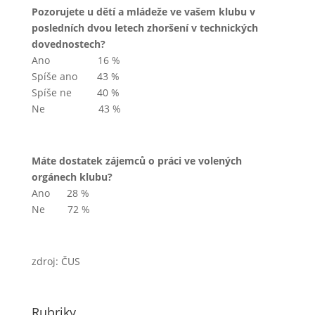
Pozorujete u dětí a mládeže ve vašem klubu v
posledních dvou letech zhoršení v technických
dovednostech?
Ano 16 %
Spíše ano 43 %
Spíše ne 40 %
Ne 43 %
Máte dostatek zájemců o práci ve volených
orgánech klubu?
Ano 28 %
Ne 72 %
zdroj: ČUS
Rubriky