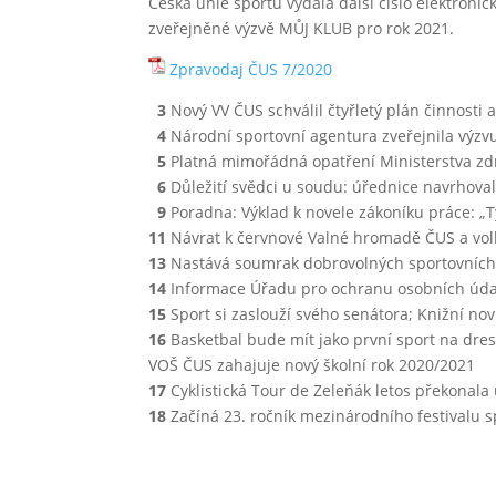
Česká unie sportu vydala další číslo elektroni
zveřejněné výzvě MŮJ KLUB pro rok 2021.
Zpravodaj ČUS 7/2020
3
Nový VV ČUS schválil čtyřletý plán činnost
4
Národní sportovní agentura zveřejnila výzv
5
Platná mimořádná opatření Ministerstva zdr
6
Důležití svědci u soudu: úřednice navrhoval
9
Poradna: Výklad k novele zákoníku práce: „
11
Návrat k červnové Valné hromadě ČUS a vol
13
Nastává soumrak dobrovolných sportovních
14
Informace Úřadu pro ochranu osobních údaj
15
Sport si zaslouží svého senátora; Knižní nov
16
Basketbal bude mít jako první sport na dre
VOŠ ČUS zahajuje nový školní rok 2020/2021
17
Cyklistická Tour de Zeleňák letos překonala
18
Začíná 23. ročník mezinárodního festivalu s