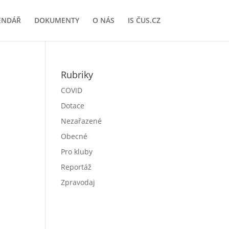
ENDÁŘ
DOKUMENTY
O NÁS
IS ČUS.CZ
Rubriky
COVID
Dotace
Nezařazené
Obecné
Pro kluby
Reportáž
Zpravodaj