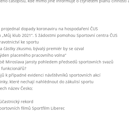
ckého časopisu, kde mimo jiné informuje o čtyřletém plánu činnosti 
i a projednal dopady koronaviru na hospodaření ČUS
u „Můj klub 2021“. S žádostmi pomohou Sportovní centra ČUS
avotnictví ke sportu
a částky zkusmo, bývalý premiér by se ozval
Týden placeného pracovního volna“
bě Miroslava Jansty pohledem předsedů sportovních svazů
 funkcionářů?
ů k případné evidenci návštěvníků sportovních akcí
inky, které nechají nahlédnout do zákulisí sportu
sech název Česko;
 účastnický rekord
portovních filmů Sportfilm Liberec