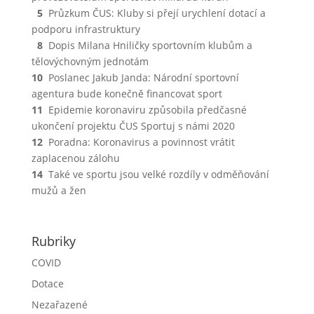
5
Průzkum ČUS: Kluby si přejí urychlení dotací a
podporu infrastruktury
8
Dopis Milana Hniličky sportovním klubům a
tělovýchovným jednotám
10
Poslanec Jakub Janda: Národní sportovní
agentura bude konečně financovat sport
11
Epidemie koronaviru způsobila předčasné
ukončení projektu ČUS Sportuj s námi 2020
12
Poradna: Koronavirus a povinnost vrátit
zaplacenou zálohu
14
Také ve sportu jsou velké rozdíly v odměňování
mužů a žen
Rubriky
COVID
Dotace
Nezařazené